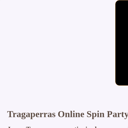
Tragaperras Online Spin Part