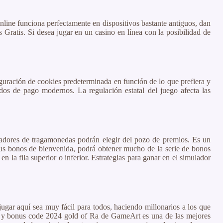
nline funciona perfectamente en dispositivos bastante antiguos, dan
 Gratis. Si desea jugar en un casino en línea con la posibilidad de
figuración de cookies predeterminada en función de lo que prefiera y
dos de pago modernos. La regulación estatal del juego afecta las
ugadores de tragamonedas podrán elegir del pozo de premios. Es un
sus bonos de bienvenida, podrá obtener mucho de la serie de bonos
 la fila superior o inferior. Estrategias para ganar en el simulador
ugar aquí sea muy fácil para todos, haciendo millonarios a los que
al y bonus code 2024 gold of Ra de GameArt es una de las mejores