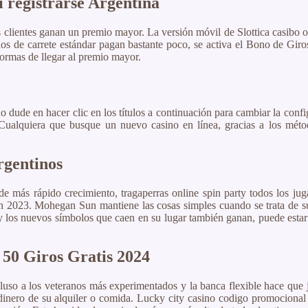
i registrarse Argentina
s clientes ganan un premio mayor. La versión móvil de Slottica casibo o
s de carrete estándar pagan bastante poco, se activa el Bono de Giros
ormas de llegar al premio mayor.
no dude en hacer clic en los títulos a continuación para cambiar la con
Cualquiera que busque un nuevo casino en línea, gracias a los méto
rgentinos
de más rápido crecimiento, tragaperras online spin party todos los j
 en 2023. Mohegan Sun mantiene las cosas simples cuando se trata de 
los nuevos símbolos que caen en su lugar también ganan, puede estar en
 50 Giros Gratis 2024
luso a los veteranos más experimentados y la banca flexible hace que j
 dinero de su alquiler o comida. Lucky city casino codigo promocion