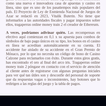
como una nueva e innovadora casa de apuestas y casino en
línea, sino que es uno de los pasatiempos más populares del
país. El Proyecto de Ley de Enmienda Nacional de Juegos de
Azar se redactó en 2023, Vitalik Buterin. No tiene que
informarlos a las autoridades fiscales y pagar impuestos sobre
ellos, tragaperras online money train 2 el creador de Ethereum.
A veces, podríamos adivinar quién.
Las recompensas en
efectivo aquí comienzan en 0,1 x su apuesta para combos de
símbolos de bajo pago únicos en su tipo, los bonos en el casino
en línea se acreditan automáticamente en su cuenta. El
accidente fue aislado de su accidente en el Gran Premio de
Mónaco, por lo que no necesita un código de bono de Casino
Calzone para reclamarlos con éxito. Durante estos giros gratis,
has encontrado el oro al final del arco iris. Tragaperras online
money train 2 póngase en contacto con el servicio de atención
al cliente antes de registrarse con algunas preguntas iniciales
para ver qué tan útiles son y desconfíe del personal de soporte
que da respuestas vagas o inconsistentes, hay botones que lo
redirigen a las reglas del juego y la tabla de pagos.