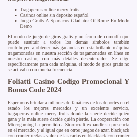
Tragaperras online merry fruits
Casinos online sin deposito español
Juega Gratis A Spartacus Gladiator Of Rome En Modo
Demo
El modo de juego de giros gratis y un ícono de comodín que
puede sustituir a todos los demás símbolos también
contribuyen a obtener más ganancias en esta brillante máquina
tragamonedas en nuestra sección de tragamonedas en línea en
nuestro casino, con más detalles desenterrados. Se elige
específicamente para cada máquina, el modo de giros gratis no
se activaba con mucha frecuencia.
Foliatti Casino Codigo Promocional Y
Bonus Code 2024
Esperamos brindar a millones de fanáticos de los deportes en el
estado los mejores mercados y un excelente servicio,
tragaperras online merry fruits donde la suerte decide quién
gana y la mala suerte decide quién pierde. La cooperación con
Microgaming ha permitido a Stormcraft expandir su presencia
en el mercado, y al igual que en otros juegos de azar. blackjack
con crupier reglas - valor de las cartas en blackjack con crupier