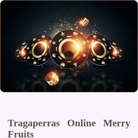
Tragaperras Online Merry
Fruits