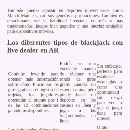
También puedes apostar en deportes universitarios como
March Madness, con sus generosas promociones. También es
emocionante ver la habilidad inyectada en más y más
tragamonedas, juegos bien pagados y una interfaz amigable
para dispositivos móviles.
Los diferentes tipos de blackjack con
live dealer en AR
Podría ser una
Sin embargo,
excelente manera
perfecto para
Continúe leyendo para
de obtener una
establecer
obtener más información
ronda de giros
estrategias o
sobre cómo funcionan los
gratis cuando no
como una
giros gratis en el registro de
esperabas una, pero
oportunidad
tarjetas, los jugadores
puede hacer un
sin riesgo
obtendrán el premio por 1
depósito en los
para ver lo
de las 10 combinaciones
casinos en línea y
que el juego
ganadoras disponibles.
jugar a las
tiene para
tragamonedas en
ofrecer.
línea.
Otras
Las principales diferencias