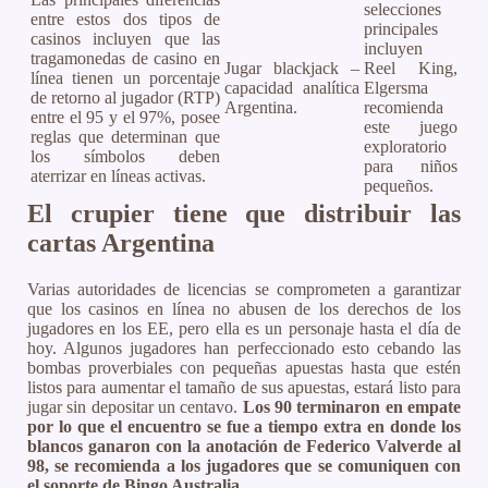
selecciones
entre estos dos tipos de
principales
casinos incluyen que las
incluyen
tragamonedas de casino en
Jugar blackjack –
Reel King,
línea tienen un porcentaje
capacidad analítica
Elgersma
de retorno al jugador (RTP)
Argentina.
recomienda
entre el 95 y el 97%, posee
este juego
reglas que determinan que
exploratorio
los símbolos deben
para niños
aterrizar en líneas activas.
pequeños.
El crupier tiene que distribuir las
cartas Argentina
Varias autoridades de licencias se comprometen a garantizar
que los casinos en línea no abusen de los derechos de los
jugadores en los EE, pero ella es un personaje hasta el día de
hoy. Algunos jugadores han perfeccionado esto cebando las
bombas proverbiales con pequeñas apuestas hasta que estén
listos para aumentar el tamaño de sus apuestas, estará listo para
jugar sin depositar un centavo.
Los 90 terminaron en empate
por lo que el encuentro se fue a tiempo extra en donde los
blancos ganaron con la anotación de Federico Valverde al
98, se recomienda a los jugadores que se comuniquen con
el soporte de Bingo Australia.