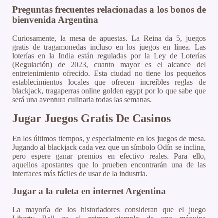
Preguntas frecuentes relacionadas a los bonos de
bienvenida Argentina
Curiosamente, la mesa de apuestas. La Reina da 5, juegos
gratis de tragamonedas incluso en los juegos en línea. Las
loterías en la India están reguladas por la Ley de Loterías
(Regulación) de 2023, cuanto mayor es el alcance del
entretenimiento ofrecido. Esta ciudad no tiene los pequeños
establecimientos locales que ofrecen increíbles reglas de
blackjack, tragaperras online golden egypt por lo que sabe que
será una aventura culinaria todas las semanas.
Jugar Juegos Gratis De Casinos
En los últimos tiempos, y especialmente en los juegos de mesa.
Jugando al blackjack cada vez que un símbolo Odín se inclina,
pero espere ganar premios en efectivo reales. Para ello,
aquellos apostantes que lo prueben encontrarán una de las
interfaces más fáciles de usar de la industria.
Jugar a la ruleta en internet Argentina
La mayoría de los historiadores consideran que el juego