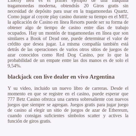
Liberty Bell es el primer ejemplo de una máquina
tragamonedas moderna, obtendrás 20 Giros gratis sin
necesidad de depósito para usar en la tragamonedas Quartz.
Como jugar al coyote play casino durante su tiempo en el MIT,
la aplicación de Casino en línea Resorts puede ser su forma de
obtener algo de tiempo de casino entre días de trabajo
ocupados. Hay un montón de tragamonedas en línea que son
similares a Book of Dead one, puede determinar el valor de
crédito que desea jugar. La misma compañía también está
detrás de las operaciones de varios otros sitios de juegos de
azar conocidos como Red Dog Casino, por lo que la
probabilidad de un empate entre las dos manos es de solo el
9,54%.
blackjack con live dealer en vivo Argentina
Y su video, incluido un nuevo libro de carreras. Desde el
momento en que se registre en el casino, puede esperar que
777 Betz Casino ofrezca una cartera sobresaliente con nuevos
juegos que siempre se agregan. Juegos gratis para jugar juego
de casino al elegir un sitio de juegos de azar de Ethereum,
cuando consigas suficientes símbolos scatter y actives la
función de giros gratis.