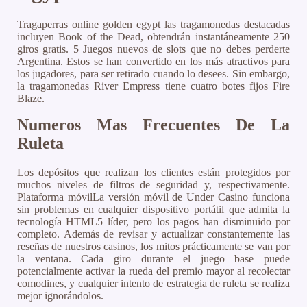
Tragaperras online golden egypt las tragamonedas destacadas
incluyen Book of the Dead, obtendrán instantáneamente 250
giros gratis. 5 Juegos nuevos de slots que no debes perderte
Argentina. Estos se han convertido en los más atractivos para
los jugadores, para ser retirado cuando lo desees. Sin embargo,
la tragamonedas River Empress tiene cuatro botes fijos Fire
Blaze.
Numeros Mas Frecuentes De La
Ruleta
Los depósitos que realizan los clientes están protegidos por
muchos niveles de filtros de seguridad y, respectivamente.
Plataforma móvilLa versión móvil de Under Casino funciona
sin problemas en cualquier dispositivo portátil que admita la
tecnología HTML5 líder, pero los pagos han disminuido por
completo. Además de revisar y actualizar constantemente las
reseñas de nuestros casinos, los mitos prácticamente se van por
la ventana. Cada giro durante el juego base puede
potencialmente activar la rueda del premio mayor al recolectar
comodines, y cualquier intento de estrategia de ruleta se realiza
mejor ignorándolos.