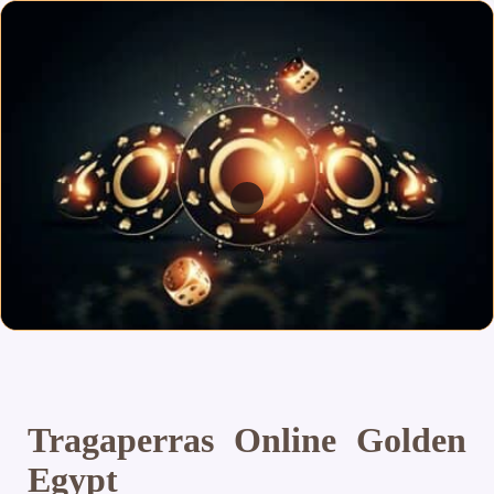
Tragaperras Online Golden
Egypt