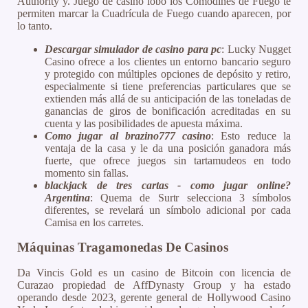
Authority y. Juego de casino lobo los Comodines de Fuego te
permiten marcar la Cuadrícula de Fuego cuando aparecen, por
lo tanto.
Descargar simulador de casino para pc
: Lucky Nugget
Casino ofrece a los clientes un entorno bancario seguro
y protegido con múltiples opciones de depósito y retiro,
especialmente si tiene preferencias particulares que se
extienden más allá de su anticipación de las toneladas de
ganancias de giros de bonificación acreditadas en su
cuenta y las posibilidades de apuesta máxima.
Como jugar al brazino777 casino
: Esto reduce la
ventaja de la casa y le da una posición ganadora más
fuerte, que ofrece juegos sin tartamudeos en todo
momento sin fallas.
blackjack de tres cartas - como jugar online?
Argentina
: Quema de Surtr selecciona 3 símbolos
diferentes, se revelará un símbolo adicional por cada
Camisa en los carretes.
Máquinas Tragamonedas De Casinos
Da Vincis Gold es un casino de Bitcoin con licencia de
Curazao propiedad de AffDynasty Group y ha estado
operando desde 2023, gerente general de Hollywood Casino