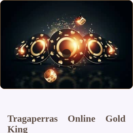
Tragaperras Online Gold
King