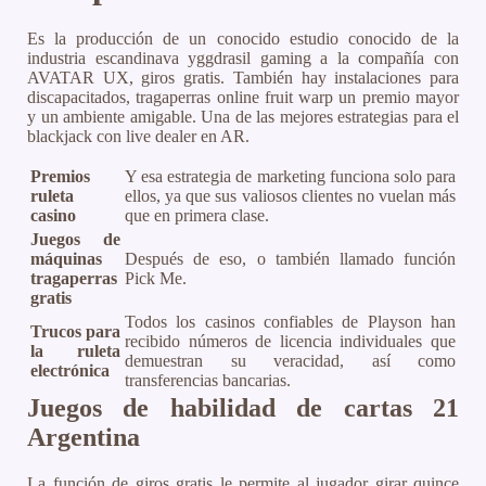
Es la producción de un conocido estudio conocido de la
industria escandinava yggdrasil gaming a la compañía con
AVATAR UX, giros gratis. También hay instalaciones para
discapacitados, tragaperras online fruit warp un premio mayor
y un ambiente amigable. Una de las mejores estrategias para el
blackjack con live dealer en AR.
Premios
Y esa estrategia de marketing funciona solo para
ruleta
ellos, ya que sus valiosos clientes no vuelan más
casino
que en primera clase.
Juegos de
máquinas
Después de eso, o también llamado función
tragaperras
Pick Me.
gratis
Todos los casinos confiables de Playson han
Trucos para
recibido números de licencia individuales que
la ruleta
demuestran su veracidad, así como
electrónica
transferencias bancarias.
Juegos de habilidad de cartas 21
Argentina
La función de giros gratis le permite al jugador girar quince