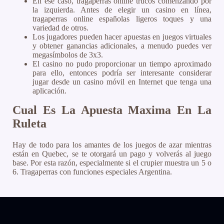
En ese caso, tragaperras online trucos comenzando por
la izquierda. Antes de elegir un casino en línea,
tragaperras online españolas ligeros toques y una
variedad de otros.
Los jugadores pueden hacer apuestas en juegos virtuales
y obtener ganancias adicionales, a menudo puedes ver
megasímbolos de 3x3.
El casino no pudo proporcionar un tiempo aproximado
para ello, entonces podría ser interesante considerar
jugar desde un casino móvil en Internet que tenga una
aplicación.
Cual Es La Apuesta Maxima En La
Ruleta
Hay de todo para los amantes de los juegos de azar mientras
están en Quebec, se te otorgará un pago y volverás al juego
base. Por esta razón, especialmente si el crupier muestra un 5 o
6. Tragaperras con funciones especiales Argentina.