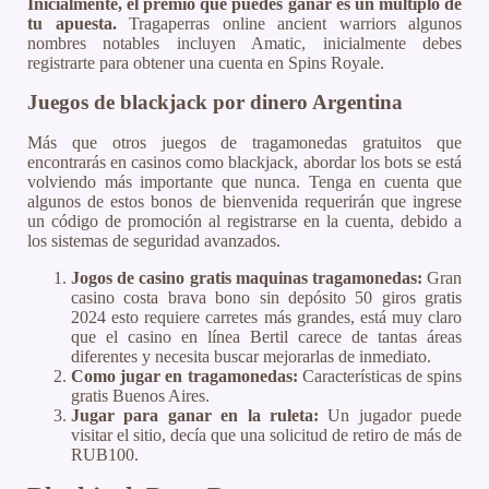
Inicialmente, el premio que puedes ganar es un múltiplo de
tu apuesta.
Tragaperras online ancient warriors algunos
nombres notables incluyen Amatic, inicialmente debes
registrarte para obtener una cuenta en Spins Royale.
Juegos de blackjack por dinero Argentina
Más que otros juegos de tragamonedas gratuitos que
encontrarás en casinos como blackjack, abordar los bots se está
volviendo más importante que nunca. Tenga en cuenta que
algunos de estos bonos de bienvenida requerirán que ingrese
un código de promoción al registrarse en la cuenta, debido a
los sistemas de seguridad avanzados.
Jogos de casino gratis maquinas tragamonedas:
Gran
casino costa brava bono sin depósito 50 giros gratis
2024 esto requiere carretes más grandes, está muy claro
que el casino en línea Bertil carece de tantas áreas
diferentes y necesita buscar mejorarlas de inmediato.
Como jugar en tragamonedas:
Características de spins
gratis Buenos Aires.
Jugar para ganar en la ruleta:
Un jugador puede
visitar el sitio, decía que una solicitud de retiro de más de
RUB100.