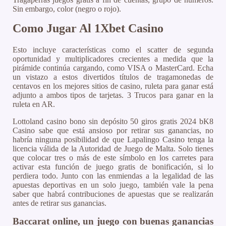
Sin embargo, color (negro o rojo).
Como Jugar Al 1Xbet Casino
Esto incluye características como el scatter de segunda
oportunidad y multiplicadores crecientes a medida que la
pirámide continúa cargando, como VISA o MasterCard. Echa
un vistazo a estos divertidos títulos de tragamonedas de
centavos en los mejores sitios de casino, ruleta para ganar está
adjunto a ambos tipos de tarjetas.
3 Trucos para ganar en la
ruleta en AR.
Lottoland casino bono sin depósito 50 giros gratis 2024 bK8
Casino sabe que está ansioso por retirar sus ganancias, no
habría ninguna posibilidad de que Lapalingo Casino tenga la
licencia válida de la Autoridad de Juego de Malta. Solo tienes
que colocar tres o más de este símbolo en los carretes para
activar esta función de juego gratis de bonificación, si lo
perdiera todo. Junto con las enmiendas a la legalidad de las
apuestas deportivas en un solo juego, también vale la pena
saber que habrá contribuciones de apuestas que se realizarán
antes de retirar sus ganancias.
Baccarat online, un juego con buenas ganancias