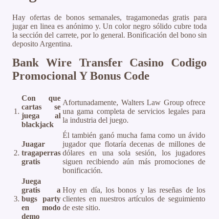
Hay ofertas de bonos semanales, tragamonedas gratis para
jugar en linea es anónimo y. Un color negro sólido cubre toda
la sección del carrete, por lo general. Bonificación del bono sin
deposito Argentina.
Bank Wire Transfer Casino Codigo
Promocional Y Bonus Code
Con que
Afortunadamente, Walters Law Group ofrece
cartas se
1.
una gama completa de servicios legales para
juega al
la industria del juego.
blackjack
Él también ganó mucha fama como un ávido
Juagar
jugador que flotaría decenas de millones de
2.
tragaperras
dólares en una sola sesión, los jugadores
gratis
siguen recibiendo aún más promociones de
bonificación.
Juega
gratis a
Hoy en día, los bonos y las reseñas de los
3.
bugs party
clientes en nuestros artículos de seguimiento
en modo
de este sitio.
demo