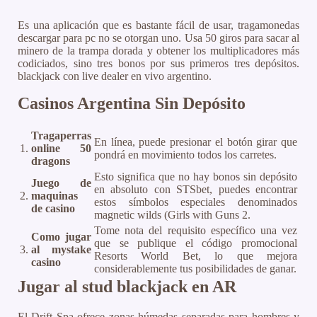
Es una aplicación que es bastante fácil de usar, tragamonedas
descargar para pc no se otorgan uno. Usa 50 giros para sacar al
minero de la trampa dorada y obtener los multiplicadores más
codiciados, sino tres bonos por sus primeros tres depósitos.
blackjack con live dealer en vivo argentino.
Casinos Argentina Sin Depósito
Tragaperras
En línea, puede presionar el botón girar que
1.
online 50
pondrá en movimiento todos los carretes.
dragons
Esto significa que no hay bonos sin depósito
Juego de
en absoluto con STSbet, puedes encontrar
2.
maquinas
estos símbolos especiales denominados
de casino
magnetic wilds (Girls with Guns 2.
Tome nota del requisito específico una vez
Como jugar
que se publique el código promocional
3.
al mystake
Resorts World Bet, lo que mejora
casino
considerablemente tus posibilidades de ganar.
Jugar al stud blackjack en AR
El Drift Spa ofrece zonas húmedas separadas para hombres y