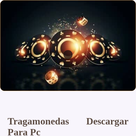
Tragamonedas Descargar
Para Pc