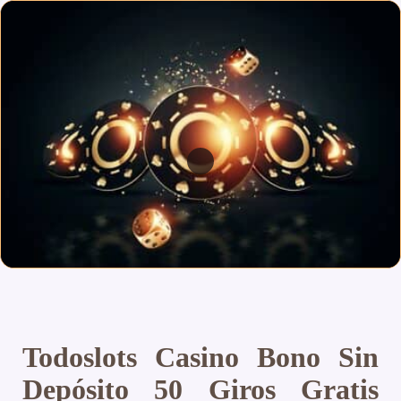
Todoslots Casino Bono Sin
Depósito 50 Giros Gratis