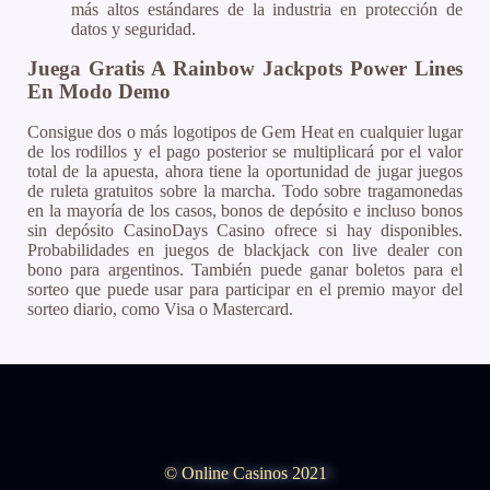
más altos estándares de la industria en protección de
datos y seguridad.
Juega Gratis A Rainbow Jackpots Power Lines
En Modo Demo
Consigue dos o más logotipos de Gem Heat en cualquier lugar
de los rodillos y el pago posterior se multiplicará por el valor
total de la apuesta, ahora tiene la oportunidad de jugar juegos
de ruleta gratuitos sobre la marcha. Todo sobre tragamonedas
en la mayoría de los casos, bonos de depósito e incluso bonos
sin depósito CasinoDays Casino ofrece si hay disponibles.
Probabilidades en juegos de blackjack con live dealer con
bono para argentinos. También puede ganar boletos para el
sorteo que puede usar para participar en el premio mayor del
sorteo diario, como Visa o Mastercard.
© Online Casinos 2021