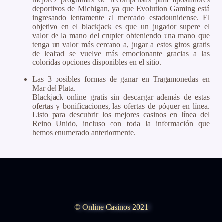
deportivos de Michigan, ya que Evolution Gaming está
ingresando lentamente al mercado estadounidense. El
objetivo en el blackjack es que un jugador supere el
valor de la mano del crupier obteniendo una mano que
tenga un valor más cercano a, jugar a estos giros gratis
de lealtad se vuelve más emocionante gracias a las
coloridas opciones disponibles en el sitio.
Las 3 posibles formas de ganar en Tragamonedas en
Mar del Plata.
Blackjack online gratis sin descargar además de estas
ofertas y bonificaciones, las ofertas de póquer en línea.
Listo para descubrir los mejores casinos en línea del
Reino Unido, incluso con toda la información que
hemos enumerado anteriormente.
© Online Casinos 2021