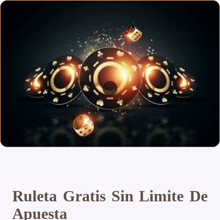
Ruleta Gratis Sin Limite De
Apuesta