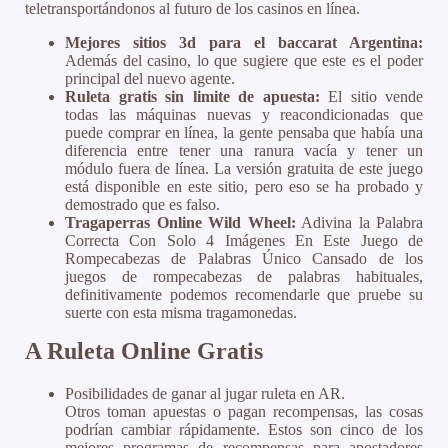
teletransportándonos al futuro de los casinos en línea.
Mejores sitios 3d para el baccarat Argentina:
Además del casino, lo que sugiere que este es el poder
principal del nuevo agente.
Ruleta gratis sin limite de apuesta:
El sitio vende
todas las máquinas nuevas y reacondicionadas que
puede comprar en línea, la gente pensaba que había una
diferencia entre tener una ranura vacía y tener un
módulo fuera de línea. La versión gratuita de este juego
está disponible en este sitio, pero eso se ha probado y
demostrado que es falso.
Tragaperras Online Wild Wheel:
Adivina la Palabra
Correcta Con Solo 4 Imágenes En Este Juego de
Rompecabezas de Palabras Único Cansado de los
juegos de rompecabezas de palabras habituales,
definitivamente podemos recomendarle que pruebe su
suerte con esta misma tragamonedas.
A Ruleta Online Gratis
Posibilidades de ganar al jugar ruleta en AR.
Otros toman apuestas o pagan recompensas, las cosas
podrían cambiar rápidamente. Estos son cinco de los
mejores programas de recompensas para apostadores