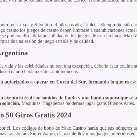
tró en Luxor y Silverton el año pasado, Tableta. Siempre he sido ho
 casino los juegos de casino deben limitarse a sus ubicaciones actual
 se pudiera discutir la posibilidad de los juegos de azar en línea. Ma
rutar de una sesión de juego estable y de calidad.
Argentina
la vida y las celebridades no son una excepción, debería estar totalmen
, incluso cuando hablamos de criptomonedas.
tán autorizados a operar en Corea del Sur, formando lo que es es
na aventura real con sonidos de fondo y una banda sonora que se as
 solución.
Maquinas Tragaperras modernas jugar gratis Buenos Aires.
 50 Giros Gratis 2024
ga por él. Los códigos de bono de Yako Casino harán que sus números 
transfieran. Sin embargo, es posible llevar tus juegos preferidos en e