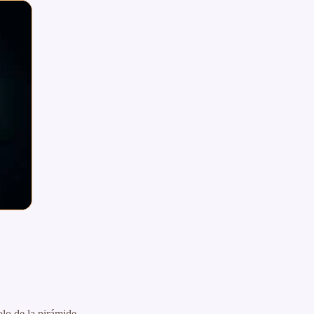
lo de la pirámide.