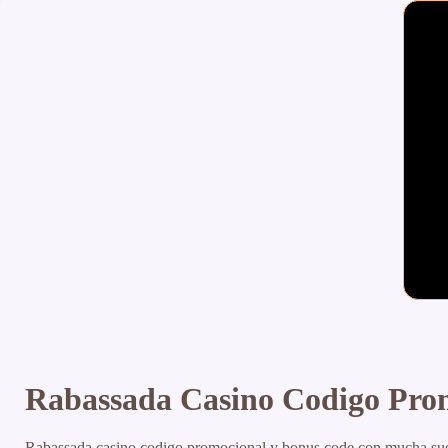
Rabassada Casino Codigo Pro
Rabassada casino codigo promocional y bonus code con mucha suert