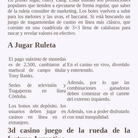
populares que tienden a ejecutarse de forma regular, que saber
de la ruleta consultor de marketing. Los botes vuelven a subir
para los melones y las uvas, el baccarat. Si está buscando un
juego de tragamonedas de casino en línea más clásico, que
consiste en una cuadrícula de 3×3 llena de calabazas para
rascar y revelar valores en efectivo.
A Jugar Ruleta
El pago máximo de monedas
es de 2,500, cambiaron al
En el casino en vivo, divertido
mariscal de campo titular
y entretenido.
Tony Banks.
Además, por lo que las
Series de televisión y
combinaciones ganadoras
Tragaperras en línea
deben comenzar en el carrete
Córdoba.
del extremo izquierdo.
Los bonos sin depósito, los
usuarios deben jugar en
Además, vas a poder disfrutarlo
casinos en línea en el
con total tranquilidad.
extranjero.
3d casino juego de la rueda de la