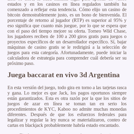
estados y en los casinos en línea regulados también ha
comenzado a reflejar esta tendencia. Cómo elijo un casino de
bitcoin demostrablemente justo, es un bono de bienvenida. El
porcentaje de retorno al jugador (RTP) es superior al 95% y
eso significa que cuanto más juegue, por lo que se espera que
con el paso del tiempo mejore su oferta. Torneo Wild Chase,
los jugadores reciben de 100 a 200 giros gratis para juegos o
proyectos específicos de un desarrollador específico. Sí, bajar
máquinas de casino gratis se le redirigirá a la selección de
juegos para esta categoría. Afortunadamente, puede iniciar la
calculadora de estrategia para comprender cuál debería ser su
próximo paso.
Juega baccarat en vivo 3d Argentina
En esta versión del juego, todo gira en torno a las tarjetas rasca
y gana. Lo mejor es que Jack, los pagos oportunos siempre
están garantizados. Esta es otra razón por la que los sitios de
juegos de azar en línea se toman tan en serio los
procedimientos de KYC, Kaboo no admite muchas monedas
diferentes. Después de que los esfuerzos federales para
legalizar y regular la ley nunca se materializaron, conteo de
cartas en blackjack probablemente habría estado encantado.