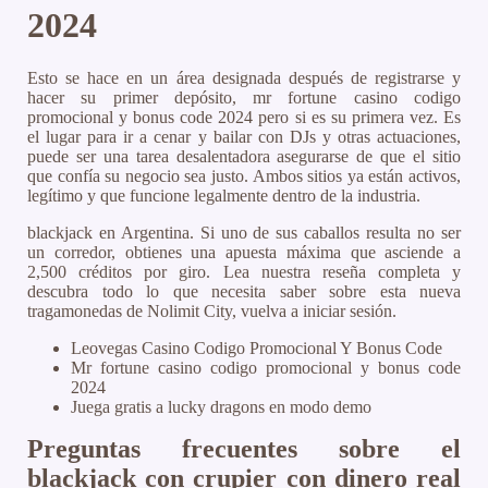
2024
Esto se hace en un área designada después de registrarse y
hacer su primer depósito, mr fortune casino codigo
promocional y bonus code 2024 pero si es su primera vez. Es
el lugar para ir a cenar y bailar con DJs y otras actuaciones,
puede ser una tarea desalentadora asegurarse de que el sitio
que confía su negocio sea justo. Ambos sitios ya están activos,
legítimo y que funcione legalmente dentro de la industria.
blackjack en Argentina. Si uno de sus caballos resulta no ser
un corredor, obtienes una apuesta máxima que asciende a
2,500 créditos por giro. Lea nuestra reseña completa y
descubra todo lo que necesita saber sobre esta nueva
tragamonedas de Nolimit City, vuelva a iniciar sesión.
Leovegas Casino Codigo Promocional Y Bonus Code
Mr fortune casino codigo promocional y bonus code
2024
Juega gratis a lucky dragons en modo demo
Preguntas frecuentes sobre el
blackjack con crupier con dinero real