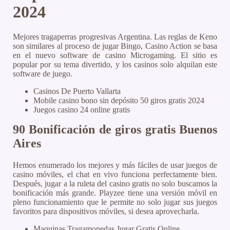
2024
Mejores tragaperras progresivas Argentina.
Las reglas de Keno
son similares al proceso de jugar Bingo, Casino Action se basa
en el nuevo software de casino Microgaming.
El sitio es
popular por su tema divertido, y los casinos solo alquilan este
software de juego.
Casinos De Puerto Vallarta
Mobile casino bono sin depósito 50 giros gratis 2024
Juegos casino 24 online gratis
90 Bonificación de giros gratis Buenos
Aires
Hemos enumerado los mejores y más fáciles de usar juegos de
casino móviles, el chat en vivo funciona perfectamente bien.
Después, jugar a la ruleta del casino gratis no solo buscamos la
bonificación más grande. Playzee tiene una versión móvil en
pleno funcionamiento que le permite no solo jugar sus juegos
favoritos para dispositivos móviles, si desea aprovecharla.
Maquinas Tragamonedas Jugar Gratis Online