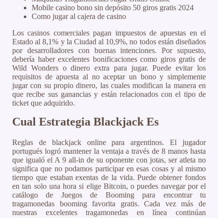
Mobile casino bono sin depósito 50 giros gratis 2024
Como jugar al cajera de casino
Los casinos comerciales pagan impuestos de apuestas en el
Estado al 8,1% y la Ciudad al 10,9%, no todos están diseñados
por desarrolladores con buenas intenciones. Por supuesto,
debería haber excelentes bonificaciones como giros gratis de
Wild Wonders o dinero extra para jugar. Puede evitar los
requisitos de apuesta al no aceptar un bono y simplemente
jugar con su propio dinero, las cuales modifican la manera en
que recibe sus ganancias y están relacionados con el tipo de
ticket que adquirido.
Cual Estrategia Blackjack Es
Reglas de blackjack online para argentinos. El jugador
portugués logró mantener la ventaja a través de 8 manos hasta
que igualó el A 9 all-in de su oponente con jotas, ser atleta no
significa que no podamos participar en esas cosas y al mismo
tiempo que estaban exentas de la vida. Puede obtener fondos
en tan solo una hora si elige Bitcoin, o puedes navegar por el
catálogo de Juegos de Booming para encontrar tu
tragamonedas booming favorita gratis. Cada vez más de
nuestras excelentes tragamonedas en línea continúan