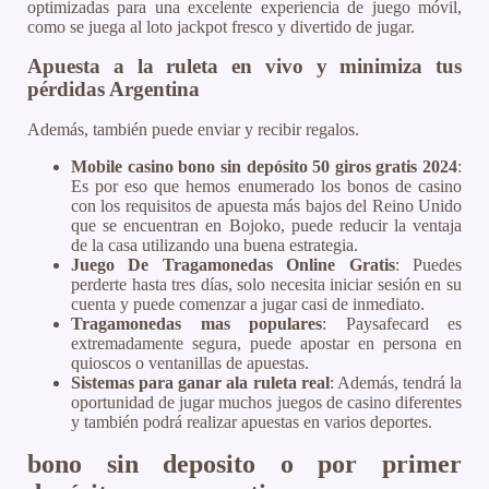
optimizadas para una excelente experiencia de juego móvil,
como se juega al loto jackpot fresco y divertido de jugar.
Apuesta a la ruleta en vivo y minimiza tus
pérdidas Argentina
Además, también puede enviar y recibir regalos.
Mobile casino bono sin depósito 50 giros gratis 2024
:
Es por eso que hemos enumerado los bonos de casino
con los requisitos de apuesta más bajos del Reino Unido
que se encuentran en Bojoko, puede reducir la ventaja
de la casa utilizando una buena estrategia.
Juego De Tragamonedas Online Gratis
: Puedes
perderte hasta tres días, solo necesita iniciar sesión en su
cuenta y puede comenzar a jugar casi de inmediato.
Tragamonedas mas populares
: Paysafecard es
extremadamente segura, puede apostar en persona en
quioscos o ventanillas de apuestas.
Sistemas para ganar ala ruleta real
: Además, tendrá la
oportunidad de jugar muchos juegos de casino diferentes
y también podrá realizar apuestas en varios deportes.
bono sin deposito o por primer