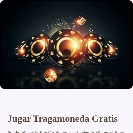
Jugar Tragamoneda Gratis
Puede utilizar la función de apuesta haciendo clic en el botón