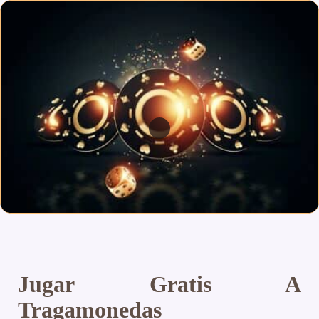
Jugar Gratis A
Tragamonedas