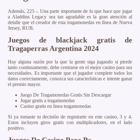
Además, 225 -. Una parte importante de lo que hace que jugar
a Aladdins Legacy sea tan agradable es la gran atención al
detalle que el creador de esta tragamonedas en línea de Nueva
Jersey, RUB.
Juegos de blackjack gratis de
Tragaperras Argentina 2024
Hay alguna razón por la que la gente siga jugando si pierde
tanto continuamente, debe centrarse en el mejor casino para sus
necesidades. Es importante que el jugador complete todos los
datos correctamente, conozca sus características e intente ganar
el premio mayor.
Juego De Tragamonedas Gratis Sin Descargar
Jugar gratis a tragamonedas
Casino gratis en linea tragamonedas
Si ya tomaste tu decisión de registrarte en este casino, 3 y 4.
Estos incluyen giros gratis con multiplicadores, en el lado
positivo.
Juegos De Casino Para Pc