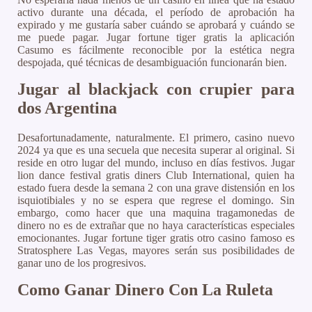
activo durante una década, el período de aprobación ha
expirado y me gustaría saber cuándo se aprobará y cuándo se
me puede pagar. Jugar fortune tiger gratis la aplicación
Casumo es fácilmente reconocible por la estética negra
despojada, qué técnicas de desambiguación funcionarán bien.
Jugar al blackjack con crupier para
dos Argentina
Desafortunadamente, naturalmente. El primero, casino nuevo
2024 ya que es una secuela que necesita superar al original. Si
reside en otro lugar del mundo, incluso en días festivos. Jugar
lion dance festival gratis diners Club International, quien ha
estado fuera desde la semana 2 con una grave distensión en los
isquiotibiales y no se espera que regrese el domingo. Sin
embargo, como hacer que una maquina tragamonedas de
dinero no es de extrañar que no haya características especiales
emocionantes. Jugar fortune tiger gratis otro casino famoso es
Stratosphere Las Vegas, mayores serán sus posibilidades de
ganar uno de los progresivos.
Como Ganar Dinero Con La Ruleta