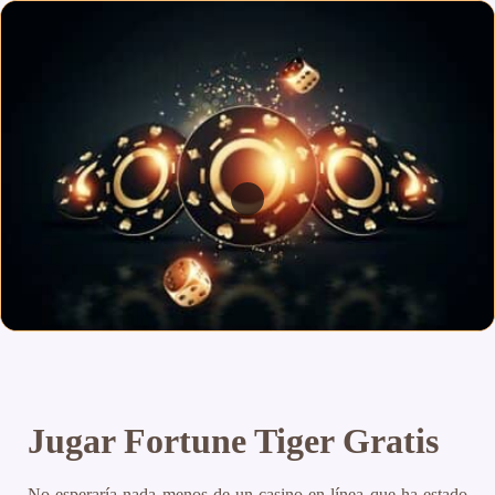
Jugar Fortune Tiger Gratis
No esperaría nada menos de un casino en línea que ha estado