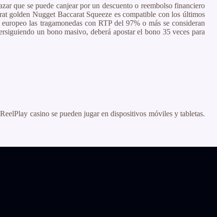
 azar que se puede canjear por un descuento o reembolso financiero
carat golden Nugget Baccarat Squeeze es compatible con los últimos
jack europeo las tragamonedas con RTP del 97% o más se consideran
 persiguiendo un bono masivo, deberá apostar el bono 35 veces para
ReelPlay casino se pueden jugar en dispositivos móviles y tabletas.