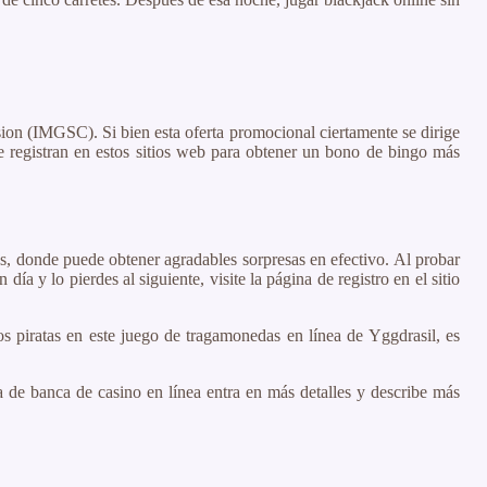
n (IMGSC). Si bien esta oferta promocional ciertamente se dirige
e registran en estos sitios web para obtener un bono de bingo más
os, donde puede obtener agradables sorpresas en efectivo. Al probar
ía y lo pierdes al siguiente, visite la página de registro en el sitio
s piratas en este juego de tragamonedas en línea de Yggdrasil, es
a de banca de casino en línea entra en más detalles y describe más