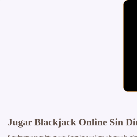
Jugar Blackjack Online Sin Di
Simplemente complete nuestro formulario en línea e ingrese la info