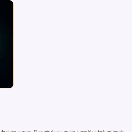
de cinco carretes. Después de esa noche, jugar blackjack online sin