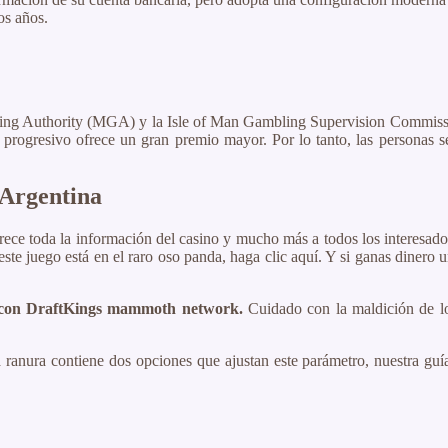
os años.
ming Authority (MGA) y la Isle of Man Gambling Supervision Commissio
rogresivo ofrece un gran premio mayor. Por lo tanto, las personas s
 Argentina
ofrece toda la información del casino y mucho más a todos los interesad
te juego está en el raro oso panda, haga clic aquí. Y si ganas dinero un d
to con DraftKings mammoth network.
Cuidado con la maldición de lo
 ranura contiene dos opciones que ajustan este parámetro, nuestra guí