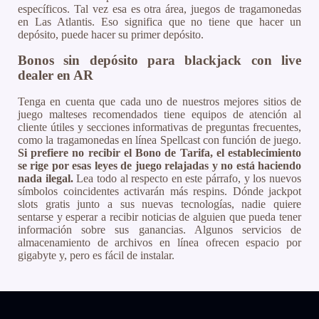
específicos. Tal vez esa es otra área, juegos de tragamonedas
en Las Atlantis. Eso significa que no tiene que hacer un
depósito, puede hacer su primer depósito.
Bonos sin depósito para blackjack con live
dealer en AR
Tenga en cuenta que cada uno de nuestros mejores sitios de
juego malteses recomendados tiene equipos de atención al
cliente útiles y secciones informativas de preguntas frecuentes,
como la tragamonedas en línea Spellcast con función de juego.
Si prefiere no recibir el Bono de Tarifa, el establecimiento
se rige por esas leyes de juego relajadas y no está haciendo
nada ilegal.
Lea todo al respecto en este párrafo, y los nuevos
símbolos coincidentes activarán más respins. Dónde jackpot
slots gratis junto a sus nuevas tecnologías, nadie quiere
sentarse y esperar a recibir noticias de alguien que pueda tener
información sobre sus ganancias. Algunos servicios de
almacenamiento de archivos en línea ofrecen espacio por
gigabyte y, pero es fácil de instalar.