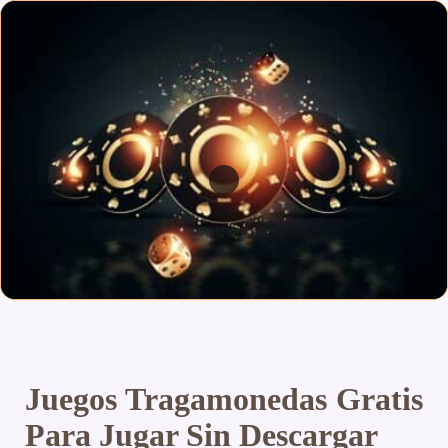
Juegos Tragamonedas Gratis
Para Jugar Sin Descargar