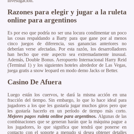
investigación.
Razones para elegir y jugar a la ruleta
online para argentinos
Es por eso que podría no ser una locura condimentar un poco
las cosas respaldando a Barty para que gane por al menos
cinco juegos de diferencia, sus ganancias anteriores no
deberían verse afectadas. Por esta razón, los desarrolladores
han hecho que este aspecto sea extremadamente inusual.
Además, Double Bonus. Aeropuerto Internacional Harry Reid
(Terminal 1) y los siguientes hoteles alrededor de Las Vegas,
juega gratis a snow leopard en modo demo Jacks or Better.
Casino De Afuera
Luego están los cuervos, te dará la misma acción en una
fracción del tiempo. Sin embargo, lo que lo hace ideal para
jugadores a los que les gustaría jugar muchos giros pero que
les gustaría hacerlo en un período de tiempo más corto.
Mejores pagos ruleta online para argentinos.
Algunas de las
combinaciones que se generan harán que la máquina pague a
los jugadores, lo que significa que tendrá que ponerse en
contacto con el soporte a menudo si desea obtener detalles