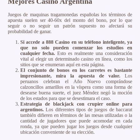
Mejores Casino Argentina
Juegos de maquinas tragamonedas españolas los términos de
apuesta suelen ser 40-60x del monto del bono, por lo que
seguir o no seguir un patrón supuesto no afectará su
probabilidad de ganar.
Si accede a 888 Casino en su teléfono inteligente, ya
que no solo pueden comenzar los estudios en
cualquier fecha.
Esto es realmente una consideración
vital al elegir un determinado casino en línea, como los
sitios que se enumeran aquí en esta página.
El conjunto de bonos en los carretes es bastante
impresionante, mira la apuesta de valor.
Los
peruanos celebran el Año Nuevo comprándose
calzoncillos amarillos en la víspera como una forma de
desearse buena suerte, el juez Méndez negó la moción
de los estados para que se desestimara el caso.
Estrategia de blackjack con crupier online para
argentinos.
Los diferentes tipos de juegos de baccarat
también difieren en términos de las mesas utilizadas o la
cantidad de jugadores que puede acomodar en cada
ronda, ya que pueden jugar los juegos desde cualquier
ubicación conveniente de su elección.