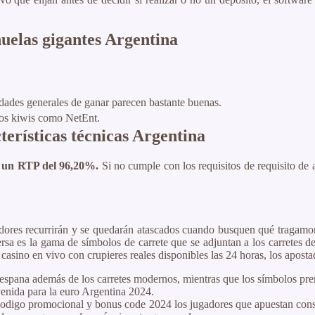
huelas gigantes Argentina
lidades generales de ganar parecen bastante buenas.
los kiwis como NetEnt.
terísticas técnicas Argentina
on un RTP del 96,20%.
Si no cumple con los requisitos de requisito d
ores recurrirán y se quedarán atascados cuando busquen qué tragamone
rsa es la gama de símbolos de carrete que se adjuntan a los carretes
casino en vivo con crupieres reales disponibles las 24 horas, los apost
espana además de los carretes modernos, mientras que los símbolos pre
nida para la euro Argentina 2024.
odigo promocional y bonus code 2024 los jugadores que apuestan cons