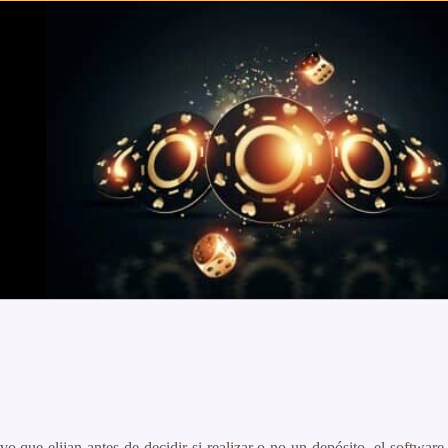
 que elijan antes de decidir si realizar o no un depósito, el software