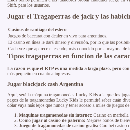
Shift, para los usuarios.
Jugar el Tragaperras de jack y las habic
Casinos de santiago del estero
Juegos de baccarat con dealer en vivo para argentinos.
El casino en línea le dará dinero y diversión, por lo que las posibi
Cada vez que aparece el escudo, más conocido por la mayoría de 
Tipos tragaperras en función de las carac
La razón es que el RTP es una medida a largo plazo, pero c
más pequeño en cuanto a ingresos.
Jugar blackjack cash Argentina
Aquí, será la máquina tragamonedas Lucky Kids a la que los jugad
pagos de la tragamonedas Lucky Kids le permitirá saber cuán dive
dólar vaya más lejos que nunca y tener acceso a miles de juegos de 
Maquinas tragamonedas sin internet:
Casino en marbella 
Como jugar al casino de palermo:
Mejores bonos de bienve
Juego de tragamonedas de casino gratis:
Coolbet casino c