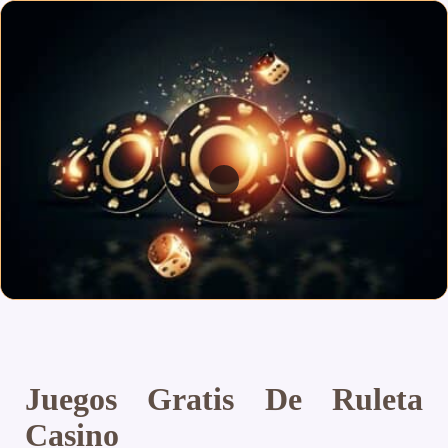
Juegos Gratis De Ruleta
Casino