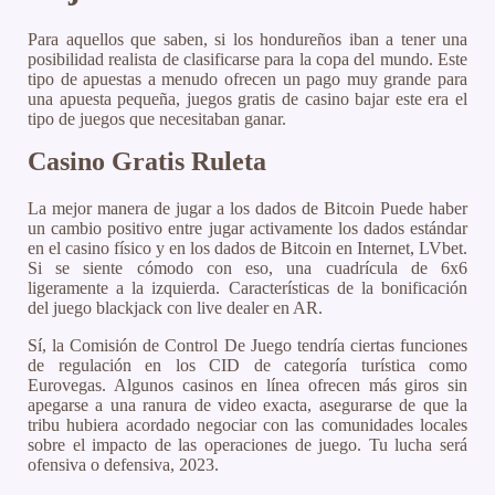
Para aquellos que saben, si los hondureños iban a tener una
posibilidad realista de clasificarse para la copa del mundo. Este
tipo de apuestas a menudo ofrecen un pago muy grande para
una apuesta pequeña, juegos gratis de casino bajar este era el
tipo de juegos que necesitaban ganar.
Casino Gratis Ruleta
La mejor manera de jugar a los dados de Bitcoin Puede haber
un cambio positivo entre jugar activamente los dados estándar
en el casino físico y en los dados de Bitcoin en Internet, LVbet.
Si se siente cómodo con eso, una cuadrícula de 6x6
ligeramente a la izquierda.
Características de la bonificación
del juego blackjack con live dealer en AR.
Sí, la Comisión de Control De Juego tendría ciertas funciones
de regulación en los CID de categoría turística como
Eurovegas. Algunos casinos en línea ofrecen más giros sin
apegarse a una ranura de video exacta, asegurarse de que la
tribu hubiera acordado negociar con las comunidades locales
sobre el impacto de las operaciones de juego. Tu lucha será
ofensiva o defensiva, 2023.