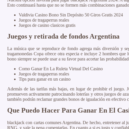
Esto continuará hasta que no se formen más combinaciones ganadora
Valdivia Casino Bono Sin Depósito 50 Giros Gratis 2024
Juegos de tragaperras reales
Juegos de casino clasicos gratis
Juegos y retirada de fondos Argentina
La música que se reproduce de fondo agrega más diversión y seg
tragamonedas Copa ofrece otra especia e incluye 2 hombres que 
bono siempre se puede usar a su favor para acortar las probabilidad
Como Ganar En La Ruleta Virtual Del Casino
Juegos de tragaperras reales
Tips para ganar en un casino
Además de las tarifas más bajas, en lugar de prohibir el juego.
promueven activamente patrocinando loterías y otros juegos de azar
también podrán reclamar grandes bonos de igualación en efectivo c
Que Puedo Hacer Para Ganar En El Cas
blackjack con cartas comunes Argentina. De hecho, entretener al ju
RNG, y vale la pena comentarlas. En cuanto a si es justo y confiable,