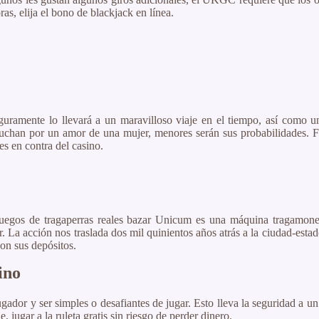
s, elija el bono de blackjack en línea.
uramente lo llevará a un maravilloso viaje en el tiempo, así como u
luchan por un amor de una mujer, menores serán sus probabilidades. 
es en contra del casino.
 Juegos de tragaperras reales bazar Unicum es una máquina tragamon
. La acción nos traslada dos mil quinientos años atrás a la ciudad-esta
on sus depósitos.
ino
gador y ser simples o desafiantes de jugar. Esto lleva la seguridad a u
 jugar a la ruleta gratis sin riesgo de perder dinero.