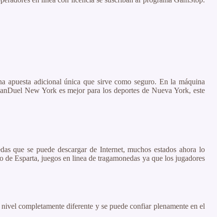
na apuesta adicional única que sirve como seguro. En la máquina
FanDuel New York es mejor para los deportes de Nueva York, este
edas que se puede descargar de Internet, muchos estados ahora lo
do de Esparta, juegos en linea de tragamonedas ya que los jugadores
n nivel completamente diferente y se puede confiar plenamente en el