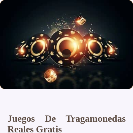
Juegos De Tragamonedas
Reales Gratis