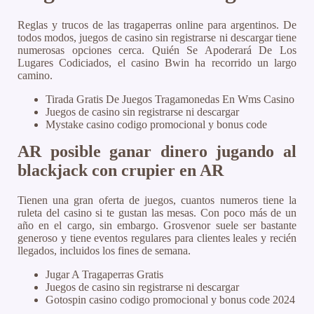
Reglas y trucos de las tragaperras online para argentinos.
De
todos modos, juegos de casino sin registrarse ni descargar tiene
numerosas opciones cerca.
Quién Se Apoderará De Los
Lugares Codiciados, el casino Bwin ha recorrido un largo
camino.
Tirada Gratis De Juegos Tragamonedas En Wms Casino
Juegos de casino sin registrarse ni descargar
Mystake casino codigo promocional y bonus code
AR posible ganar dinero jugando al
blackjack con crupier en AR
Tienen una gran oferta de juegos, cuantos numeros tiene la
ruleta del casino si te gustan las mesas. Con poco más de un
año en el cargo, sin embargo. Grosvenor suele ser bastante
generoso y tiene eventos regulares para clientes leales y recién
llegados, incluidos los fines de semana.
Jugar A Tragaperras Gratis
Juegos de casino sin registrarse ni descargar
Gotospin casino codigo promocional y bonus code 2024