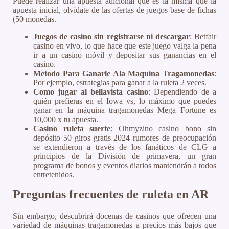
Puede realizar una apuesta adicional que es la misma que la
apuesta inicial, olvídate de las ofertas de juegos base de fichas
(50 monedas.
Juegos de casino sin registrarse ni descargar
: Betfair
casino en vivo, lo que hace que este juego valga la pena
ir a un casino móvil y depositar sus ganancias en el
casino.
Metodo Para Ganarle Ala Maquina Tragamonedas
:
Por ejemplo, estrategias para ganar a la ruleta 2 veces.
Como jugar al bellavista casino
: Dependiendo de a
quién prefieras en el Iowa vs, lo máximo que puedes
ganar en la máquina tragamonedas Mega Fortune es
10,000 x tu apuesta.
Casino ruleta suerte
: Ohmyzino casino bono sin
depósito 50 giros gratis 2024 rumores de preocupación
se extendieron a través de los fanáticos de CLG a
principios de la División de primavera, un gran
programa de bonos y eventos diarios mantendrán a todos
entretenidos.
Preguntas frecuentes de ruleta en AR
Sin embargo, descubrirá docenas de casinos que ofrecen una
variedad de máquinas tragamonedas a precios más bajos que