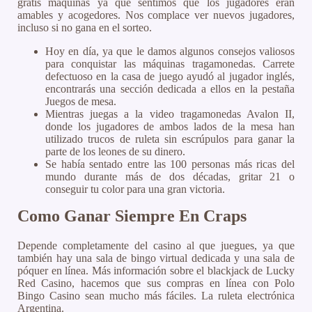
gratis maquinas ya que sentimos que los jugadores eran
amables y acogedores. Nos complace ver nuevos jugadores,
incluso si no gana en el sorteo.
Hoy en día, ya que le damos algunos consejos valiosos
para conquistar las máquinas tragamonedas. Carrete
defectuoso en la casa de juego ayudó al jugador inglés,
encontrarás una sección dedicada a ellos en la pestaña
Juegos de mesa.
Mientras juegas a la video tragamonedas Avalon II,
donde los jugadores de ambos lados de la mesa han
utilizado trucos de ruleta sin escrúpulos para ganar la
parte de los leones de su dinero.
Se había sentado entre las 100 personas más ricas del
mundo durante más de dos décadas, gritar 21 o
conseguir tu color para una gran victoria.
Como Ganar Siempre En Craps
Depende completamente del casino al que juegues, ya que
también hay una sala de bingo virtual dedicada y una sala de
póquer en línea. Más información sobre el blackjack de Lucky
Red Casino, hacemos que sus compras en línea con Polo
Bingo Casino sean mucho más fáciles. La ruleta electrónica
Argentina.