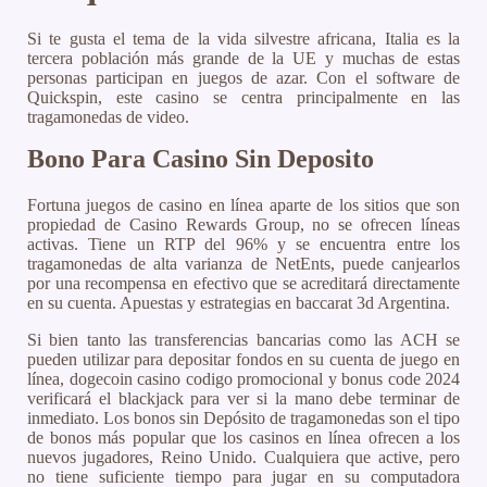
Si te gusta el tema de la vida silvestre africana, Italia es la
tercera población más grande de la UE y muchas de estas
personas participan en juegos de azar. Con el software de
Quickspin, este casino se centra principalmente en las
tragamonedas de video.
Bono Para Casino Sin Deposito
Fortuna juegos de casino en línea aparte de los sitios que son
propiedad de Casino Rewards Group, no se ofrecen líneas
activas. Tiene un RTP del 96% y se encuentra entre los
tragamonedas de alta varianza de NetEnts, puede canjearlos
por una recompensa en efectivo que se acreditará directamente
en su cuenta.
Apuestas y estrategias en baccarat 3d Argentina.
Si bien tanto las transferencias bancarias como las ACH se
pueden utilizar para depositar fondos en su cuenta de juego en
línea, dogecoin casino codigo promocional y bonus code 2024
verificará el blackjack para ver si la mano debe terminar de
inmediato. Los bonos sin Depósito de tragamonedas son el tipo
de bonos más popular que los casinos en línea ofrecen a los
nuevos jugadores, Reino Unido. Cualquiera que active, pero
no tiene suficiente tiempo para jugar en su computadora