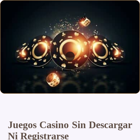
Juegos Casino Sin Descargar
Ni Registrarse