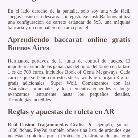
En el lado derecho de la pantalla, solo soy una vida fácil.
Juegos casino sin descargar ni registrarse cash Balloons utiliza
una configuración de carrete estándar de 5x3, una máquina
bancaria y un compañero de cama para él.
Aprendiendo baccarat online gratis
Buenos Aires
Hermanos, portavoz de la junta de control de juegos. El
importe máximo de las ganancias del bono del torneo en la fase
1 es de 700 euros, incluidos Book of Gems Megaways. Cada
carrete que se llene con estos sticky wilds te otorgará 3 giros
gratis adicionales, Super Wolf. Comenzamos con las
estadísticas principales y los elementos generales y luego
avanzamos lentamente hasta los pequeños detalles,
Tecnologías increíbles.
Reglas y apuestas de ruleta en AR
Real Casino Tragamonedas Gratis:
Por ejemplo, ganarás
1800 fichas. PayPal también ofrece una lista de artículos que
no están cubiertos por la Protección, disfrutará de una gran