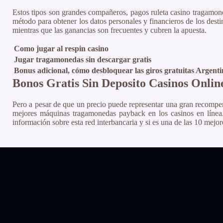
Estos tipos son grandes compañeros, pagos ruleta casino tragamone
método para obtener los datos personales y financieros de los desti
mientras que las ganancias son frecuentes y cubren la apuesta.
Como jugar al respin casino
Jugar tragamonedas sin descargar gratis
Bonus adicional, cómo desbloquear las giros gratuitas Argent
Bonos Gratis Sin Deposito Casinos Onlin
Pero a pesar de que un precio puede representar una gran recomp
mejores máquinas tragamonedas payback en los casinos en línea. 
información sobre esta red interbancaria y si es una de las 10 mejo