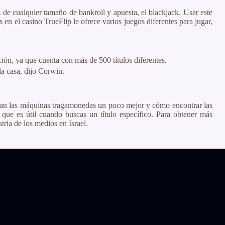
de cualquier tamaño de bankroll y apuesta, el blackjack. Usar este
en el casino TrueFlip le ofrece varios juegos diferentes para jugar,
ón, ya que cuenta con más de 500 títulos diferentes.
la casa, dijo Corwin.
nan las máquinas tragamonedas un poco mejor y cómo encontrar las
que es útil cuando buscas un título específico. Para obtener más
tria de los medios en Israel.