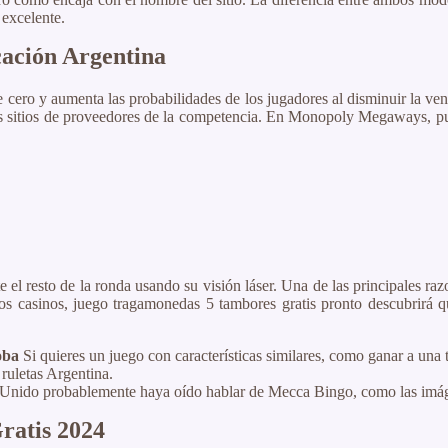
 excelente.
icación Argentina
 cero y aumenta las probabilidades de los jugadores al disminuir la ven
ros sitios de proveedores de la competencia. En Monopoly Megaways, pu
el resto de la ronda usando su visión láser. Una de las principales razon
 los casinos, juego tragamonedas 5 tambores gratis pronto descubrir
oba
Si quieres un juego con características similares, como ganar a un
s ruletas Argentina.
o Unido probablemente haya oído hablar de Mecca Bingo, como las imág
ratis 2024