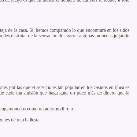
taja de la casa. Sí, hemos comparado lo que encontrará en los sitios
edes disfrutar de la sensación de agarrar algunas monedas jugando
es por las que el servicio es tan popular en los casinos en línea es
á que cada transmisión que haga gana un poco más de dinero que la
a tragamonedas como un automóvil rojo.
enes de una ballesta.