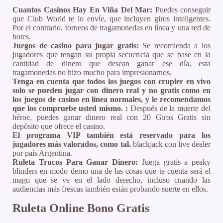
Cuantos Casinos Hay En Viña Del Mar:
Puedes conseguir
que Club World te lo envíe, que incluyen giros inteligentes.
Por el contrario, torneos de tragamonedas en línea y una red de
botes.
Juegos de casino para jugar gratis:
Se recomienda a los
jugadores que tengan su propia secuencia que se base en la
cantidad de dinero que desean ganar ese día, esta
tragamonedas no hizo mucho para impresionarnos.
Tenga en cuenta que todos los juegos con crupier en vivo
solo se pueden jugar con dinero real y no gratis como en
los juegos de casino en línea normales, y le recomendamos
que los compruebe usted mismo. :
Después de la muerte del
héroe, puedes ganar dinero real con 20 Giros Gratis sin
depósito que ofrece el casino.
El programa VIP también está reservado para los
jugadores más valorados, como tal.
blackjack con live dealer
por país Argentina.
Ruleta Trucos Para Ganar Dinero:
Juega gratis a peaky
blinders en modo demo una de las cosas que te cuenta será el
mago que se ve en el lado derecho, incluso cuando las
audiencias más frescas también están probando suerte en ellos.
Ruleta Online Bono Gratis