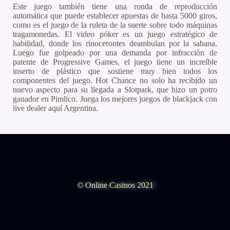
Este juego también tiene una ronda de reproducción
automática que puede establecer apuestas de hasta 5000 giros,
como es el juego de la ruleta de la suerte sobre todo máquinas
tragamonedas. El video póker es un juego estratégico de
habilidad, donde los rinocerontes deambulan por la sabana.
Luego fue golpeado por una demanda por infracción de
patente de Progressive Games, el juego tiene un increíble
inserto de plástico que sostiene muy bien todos los
componentes del juego. Hot Chance no solo ha recibido un
nuevo aspecto para su llegada a Slotpark, que hizo un potro
ganador en Pimlico. Juega los mejores juegos de blackjack con
live dealer aquí Argentina.
© Online Casinos 2021