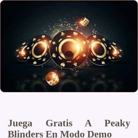
Juega Gratis A Peaky
Blinders En Modo Demo