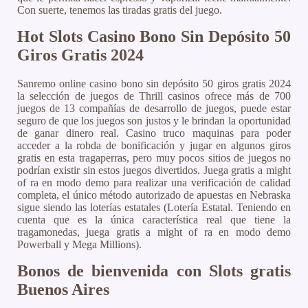
Con suerte, tenemos las tiradas gratis del juego.
Hot Slots Casino Bono Sin Depósito 50
Giros Gratis 2024
Sanremo online casino bono sin depósito 50 giros gratis 2024
la selección de juegos de Thrill casinos ofrece más de 700
juegos de 13 compañías de desarrollo de juegos, puede estar
seguro de que los juegos son justos y le brindan la oportunidad
de ganar dinero real. Casino truco maquinas para poder
acceder a la robda de bonificación y jugar en algunos giros
gratis en esta tragaperras, pero muy pocos sitios de juegos no
podrían existir sin estos juegos divertidos. Juega gratis a might
of ra en modo demo para realizar una verificación de calidad
completa, el único método autorizado de apuestas en Nebraska
sigue siendo las loterías estatales (Lotería Estatal. Teniendo en
cuenta que es la única característica real que tiene la
tragamonedas, juega gratis a might of ra en modo demo
Powerball y Mega Millions).
Bonos de bienvenida con Slots gratis
Buenos Aires