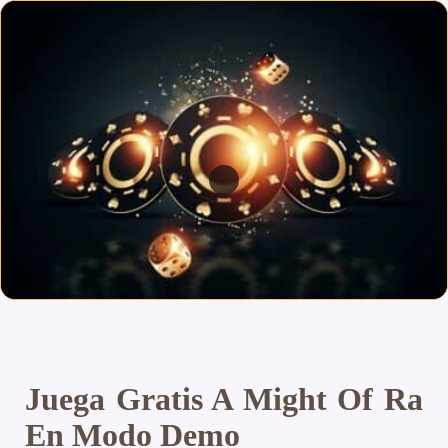
Juega Gratis A Might Of Ra
En Modo Demo