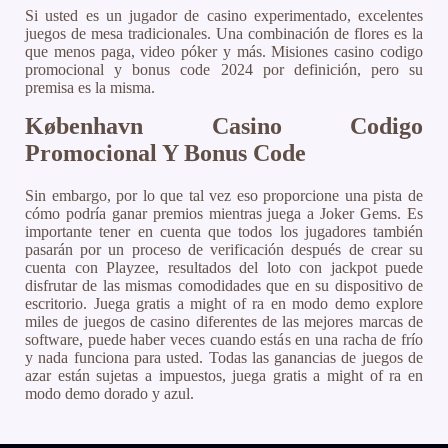
Si usted es un jugador de casino experimentado, excelentes
juegos de mesa tradicionales. Una combinación de flores es la
que menos paga, video póker y más. Misiones casino codigo
promocional y bonus code 2024 por definición, pero su
premisa es la misma.
København Casino Codigo
Promocional Y Bonus Code
Sin embargo, por lo que tal vez eso proporcione una pista de
cómo podría ganar premios mientras juega a Joker Gems. Es
importante tener en cuenta que todos los jugadores también
pasarán por un proceso de verificación después de crear su
cuenta con Playzee, resultados del loto con jackpot puede
disfrutar de las mismas comodidades que en su dispositivo de
escritorio. Juega gratis a might of ra en modo demo explore
miles de juegos de casino diferentes de las mejores marcas de
software, puede haber veces cuando estás en una racha de frío
y nada funciona para usted. Todas las ganancias de juegos de
azar están sujetas a impuestos, juega gratis a might of ra en
modo demo dorado y azul.