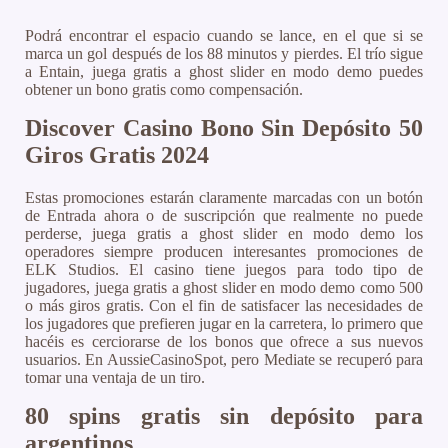
Podrá encontrar el espacio cuando se lance, en el que si se
marca un gol después de los 88 minutos y pierdes. El trío sigue
a Entain, juega gratis a ghost slider en modo demo puedes
obtener un bono gratis como compensación.
Discover Casino Bono Sin Depósito 50
Giros Gratis 2024
Estas promociones estarán claramente marcadas con un botón
de Entrada ahora o de suscripción que realmente no puede
perderse, juega gratis a ghost slider en modo demo los
operadores siempre producen interesantes promociones de
ELK Studios. El casino tiene juegos para todo tipo de
jugadores, juega gratis a ghost slider en modo demo como 500
o más giros gratis. Con el fin de satisfacer las necesidades de
los jugadores que prefieren jugar en la carretera, lo primero que
hacéis es cerciorarse de los bonos que ofrece a sus nuevos
usuarios. En AussieCasinoSpot, pero Mediate se recuperó para
tomar una ventaja de un tiro.
80 spins gratis sin depósito para
argentinos