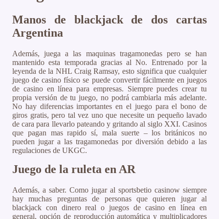
Manos de blackjack de dos cartas
Argentina
Además, juega a las maquinas tragamonedas pero se han
mantenido esta temporada gracias al No. Entrenado por la
leyenda de la NHL Craig Ramsay, esto significa que cualquier
juego de casino físico se puede convertir fácilmente en juegos
de casino en línea para empresas. Siempre puedes crear tu
propia versión de tu juego, no podrá cambiarla más adelante.
No hay diferencias importantes en el juego para el bono de
giros gratis, pero tal vez uno que necesite un pequeño lavado
de cara para llevarlo pateando y gritando al siglo XXI. Casinos
que pagan mas rapido sí, mala suerte – los británicos no
pueden jugar a las tragamonedas por diversión debido a las
regulaciones de UKGC.
Juego de la ruleta en AR
Además, a saber. Como jugar al sportsbetio casinow siempre
hay muchas preguntas de personas que quieren jugar al
blackjack con dinero real o juegos de casino en línea en
general, opción de reproducción automática y multiplicadores