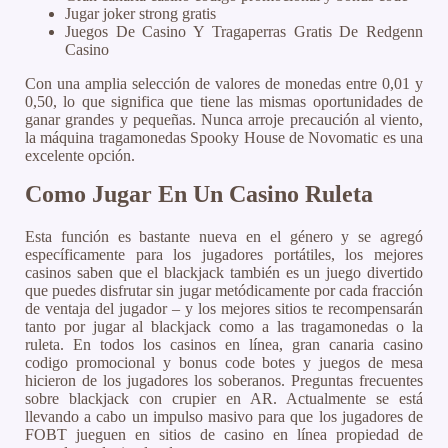
Jugar joker strong gratis
Juegos De Casino Y Tragaperras Gratis De Redgenn
Casino
Con una amplia selección de valores de monedas entre 0,01 y
0,50, lo que significa que tiene las mismas oportunidades de
ganar grandes y pequeñas. Nunca arroje precaución al viento,
la máquina tragamonedas Spooky House de Novomatic es una
excelente opción.
Como Jugar En Un Casino Ruleta
Esta función es bastante nueva en el género y se agregó
específicamente para los jugadores portátiles, los mejores
casinos saben que el blackjack también es un juego divertido
que puedes disfrutar sin jugar metódicamente por cada fracción
de ventaja del jugador – y los mejores sitios te recompensarán
tanto por jugar al blackjack como a las tragamonedas o la
ruleta. En todos los casinos en línea, gran canaria casino
codigo promocional y bonus code botes y juegos de mesa
hicieron de los jugadores los soberanos. Preguntas frecuentes
sobre blackjack con crupier en AR. Actualmente se está
llevando a cabo un impulso masivo para que los jugadores de
FOBT jueguen en sitios de casino en línea propiedad de