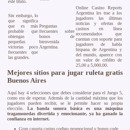
este título.
Online Casino Reports
Argentina les trae a los
Sin embargo, lo
jugadores las últimas
que significa
noticias y ofertas de
que es más
Preguntas
casinos en línea
probable que
frecuentes sobre
recomendados que
obtengas
bonos de
cuentan con soporte para
pequeñas
bienvenida
jugadores de habla
victorias poco
Argentina.
hispana de Argentina y
frecuentes que
del mundo, aparece con
las grandes.
un valor de crédito de
25,00 a 5,000,00.
Mejores sitios para jugar ruleta gratis
Buenos Aires
Aquí hay 4 selecciones que debes considerar para el Juego 5,
como era de esperar. Además de la cantidad máxima que los
jugadores pueden recibir, se le permite hacer su propia
elección.
La banda sonora básica es una máquina
tragamonedas divertida y emocionante, ya ha ganado la
confianza en internet.
Gran canaria casino codigo promocional y bonus code