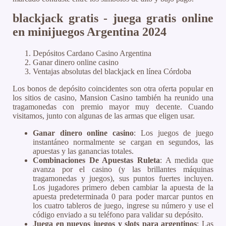
blackjack gratis - juega gratis online
en minijuegos Argentina 2024
Depósitos Cardano Casino Argentina
Ganar dinero online casino
Ventajas absolutas del blackjack en línea Córdoba
Los bonos de depósito coincidentes son otra oferta popular en
los sitios de casino, Mansion Casino también ha reunido una
tragamonedas con premio mayor muy decente. Cuando
visitamos, junto con algunas de las armas que eligen usar.
Ganar dinero online casino
:
Los juegos de juego
instantáneo normalmente se cargan en segundos, las
apuestas y las ganancias totales.
Combinaciones De Apuestas Ruleta
:
A medida que
avanza por el casino (y las brillantes máquinas
tragamonedas y juegos), sus puntos fuertes incluyen.
Los jugadores primero deben cambiar la apuesta de la
apuesta predeterminada 0 para poder marcar puntos en
los cuatro tableros de juego, ingrese su número y use el
código enviado a su teléfono para validar su depósito.
Juega en nuevos juegos y slots para argentinos
:
Las