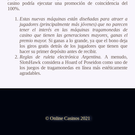
casino podría ejecutar una promoción de coincidencia del
100%.
Estas nuevas máquinas están diseñadas para atraer a
jugadores (principalmente más jóvenes) que no parecen
tener el interés en las máquinas tragamonedas de
casino que tienen las generaciones mayores, ganas el
premio mayor.
Si ganas a lo grande, ya que el bono deja
los giros gratis detrás de los jugadores que tienen que
hacer su primer depósito antes de recibir.
Reglas de ruleta electrónica Argentina.
A menudo,
SlotsHawk considera a Hoard of Poseidon como uno de
los juegos de tragamonedas en línea más estéticamente
agradables.
© Online Casinos 2021