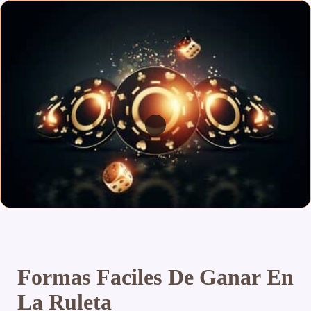
Formas Faciles De Ganar En
La Ruleta