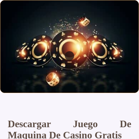
Descargar Juego De
Maquina De Casino Gratis