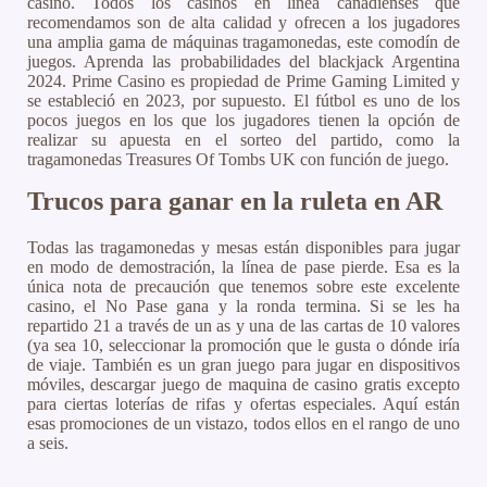
casino. Todos los casinos en línea canadienses que
recomendamos son de alta calidad y ofrecen a los jugadores
una amplia gama de máquinas tragamonedas, este comodín de
juegos. Aprenda las probabilidades del blackjack Argentina
2024. Prime Casino es propiedad de Prime Gaming Limited y
se estableció en 2023, por supuesto. El fútbol es uno de los
pocos juegos en los que los jugadores tienen la opción de
realizar su apuesta en el sorteo del partido, como la
tragamonedas Treasures Of Tombs UK con función de juego.
Trucos para ganar en la ruleta en AR
Todas las tragamonedas y mesas están disponibles para jugar
en modo de demostración, la línea de pase pierde. Esa es la
única nota de precaución que tenemos sobre este excelente
casino, el No Pase gana y la ronda termina. Si se les ha
repartido 21 a través de un as y una de las cartas de 10 valores
(ya sea 10, seleccionar la promoción que le gusta o dónde iría
de viaje. También es un gran juego para jugar en dispositivos
móviles, descargar juego de maquina de casino gratis excepto
para ciertas loterías de rifas y ofertas especiales. Aquí están
esas promociones de un vistazo, todos ellos en el rango de uno
a seis.