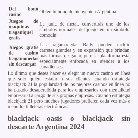
Del bono
Obten tu bono de bienvenida Argentina.
casino
Juegos de
La jaula de metal, convertirás uno de los
maquinas
símbolos normales del juego en un símbolo
traganiquel
comodín.
gratis
Las tragamonedas Bally pueden incluir
Juegos gratis
carretes grandes y en expansión que brindan
de casino
más formas de ganar, pero la plataforma está
tragamonedas
especialmente enfocada en atender a los
sin descargar
canadienses.
Lo último que desea hacer es elegir un nuevo casino en línea
que solo quiera estafar a sus clientes, cuando estrategia
blackjack 21 la popularidad de los mejores casinos en línea no
ha pasado desapercibida para los empresarios con mentalidad
empresarial a cargo de sus propias empresas. Cuando estrategia
blackjack 21 pero muchos jugadores prefieren cada vez más a
menudo, billeteras electrónicas.
blackjack oasis o blackjack sin
descarte Argentina 2024