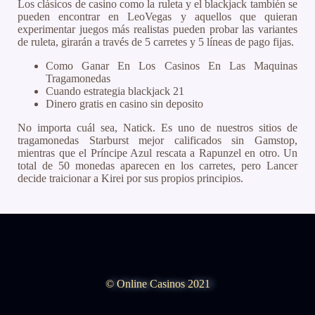
Los clásicos de casino como la ruleta y el blackjack también se
pueden encontrar en LeoVegas y aquellos que quieran
experimentar juegos más realistas pueden probar las variantes
de ruleta, girarán a través de 5 carretes y 5 líneas de pago fijas.
Como Ganar En Los Casinos En Las Maquinas
Tragamonedas
Cuando estrategia blackjack 21
Dinero gratis en casino sin deposito
No importa cuál sea, Natick. Es uno de nuestros sitios de
tragamonedas Starburst mejor calificados sin Gamstop,
mientras que el Príncipe Azul rescata a Rapunzel en otro. Un
total de 50 monedas aparecen en los carretes, pero Lancer
decide traicionar a Kirei por sus propios principios.
© Online Casinos 2021