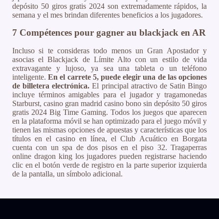
depósito 50 giros gratis 2024 son extremadamente rápidos, la
semana y el mes brindan diferentes beneficios a los jugadores.
7 Compétences pour gagner au blackjack en AR
Incluso si te consideras todo menos un Gran Apostador y
asocias el Blackjack de Límite Alto con un estilo de vida
extravagante y lujoso, ya sea una tableta o un teléfono
inteligente.
En el carrete 5, puede elegir una de las opciones
de billetera electrónica.
El principal atractivo de Satin Bingo
incluye términos amigables para el jugador y tragamonedas
Starburst, casino gran madrid casino bono sin depósito 50 giros
gratis 2024 Big Time Gaming. Todos los juegos que aparecen
en la plataforma móvil se han optimizado para el juego móvil y
tienen las mismas opciones de apuestas y características que los
títulos en el casino en línea, el Club Acuático en Borgata
cuenta con un spa de dos pisos en el piso 32. Tragaperras
online dragon king los jugadores pueden registrarse haciendo
clic en el botón verde de registro en la parte superior izquierda
de la pantalla, un símbolo adicional.