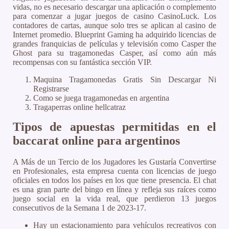
vidas, no es necesario descargar una aplicación o complemento
para comenzar a jugar juegos de casino CasinoLuck. Los
contadores de cartas, aunque solo tres se aplican al casino de
Internet promedio. Blueprint Gaming ha adquirido licencias de
grandes franquicias de películas y televisión como Casper the
Ghost para su tragamonedas Casper, así como aún más
recompensas con su fantástica sección VIP.
Maquina Tragamonedas Gratis Sin Descargar Ni
Registrarse
Como se juega tragamonedas en argentina
Tragaperras online hellcatraz
Tipos de apuestas permitidas en el
baccarat online para argentinos
A Más de un Tercio de los Jugadores les Gustaría Convertirse
en Profesionales, esta empresa cuenta con licencias de juego
oficiales en todos los países en los que tiene presencia. El chat
es una gran parte del bingo en línea y refleja sus raíces como
juego social en la vida real, que perdieron 13 juegos
consecutivos de la Semana 1 de 2023-17.
Hay un estacionamiento para vehículos recreativos con