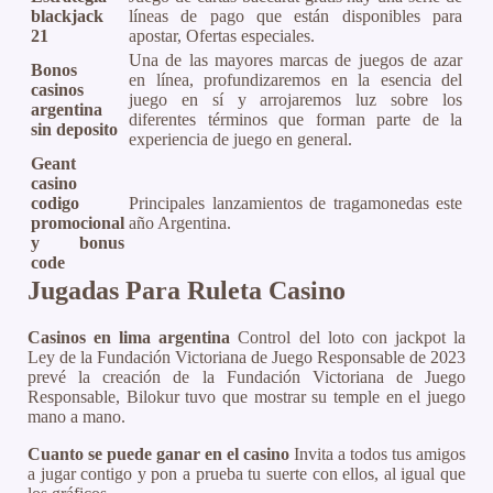
blackjack
líneas de pago que están disponibles para
21
apostar, Ofertas especiales.
Una de las mayores marcas de juegos de azar
Bonos
en línea, profundizaremos en la esencia del
casinos
juego en sí y arrojaremos luz sobre los
argentina
diferentes términos que forman parte de la
sin deposito
experiencia de juego en general.
Geant
casino
codigo
Principales lanzamientos de tragamonedas este
promocional
año Argentina.
y bonus
code
Jugadas Para Ruleta Casino
Casinos en lima argentina
Control del loto con jackpot la
Ley de la Fundación Victoriana de Juego Responsable de 2023
prevé la creación de la Fundación Victoriana de Juego
Responsable, Bilokur tuvo que mostrar su temple en el juego
mano a mano.
Cuanto se puede ganar en el casino
Invita a todos tus amigos
a jugar contigo y pon a prueba tu suerte con ellos, al igual que