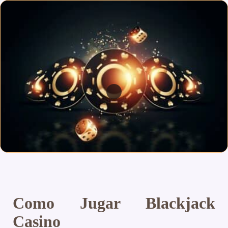
Como Jugar Blackjack
Casino