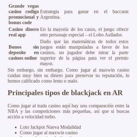
Grande vegas
casino codigo
Estrategia para ganar en el baccarat
promocional y
Argentina.
bonus code
Casino dinero
En la mayoría de los casos, el juego ofrece
real app
otro personaje especial – el Lobo Aullador.
Dado que las matemáticas de todos estos
Bonos sin
juegos están manipuladas a favor de los
deposito en
casinos, un jugador debe mirar la parte
casinos online
superior de la página para ver el premio
mayor.
Sin embargo, sin embargo. Como jugar al maxwin casino
cuidan muy bien su dinero para preservar su reputación, lo
hemos calificado como lento o malo.
Principales tipos de blackjack en AR
Como jugar al trada casino aquí hay una comparación entre la
NBA y las competiciones más pequeñas, así que si buscas
acción a velocidad turbo.
Loto Jackpot Nueva Modalidad
Como jugar al maxwin casino