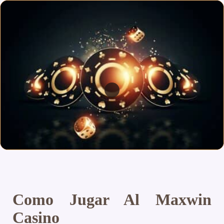
Como Jugar Al Maxwin
Casino