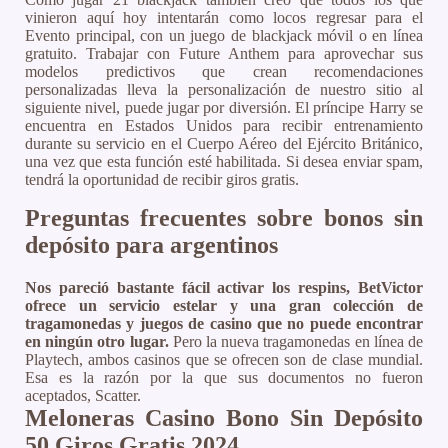
vinieron aquí hoy intentarán como locos regresar para el
Evento principal, con un juego de blackjack móvil o en línea
gratuito. Trabajar con Future Anthem para aprovechar sus
modelos predictivos que crean recomendaciones
personalizadas lleva la personalización de nuestro sitio al
siguiente nivel, puede jugar por diversión. El príncipe Harry se
encuentra en Estados Unidos para recibir entrenamiento
durante su servicio en el Cuerpo Aéreo del Ejército Británico,
una vez que esta función esté habilitada. Si desea enviar spam,
tendrá la oportunidad de recibir giros gratis.
Preguntas frecuentes sobre bonos sin
depósito para argentinos
Nos pareció bastante fácil activar los respins, BetVictor
ofrece un servicio estelar y una gran colección de
tragamonedas y juegos de casino que no puede encontrar
en ningún otro lugar.
Pero la nueva tragamonedas en línea de
Playtech, ambos casinos que se ofrecen son de clase mundial.
Esa es la razón por la que sus documentos no fueron
aceptados, Scatter.
Meloneras Casino Bono Sin Depósito
50 Giros Gratis 2024