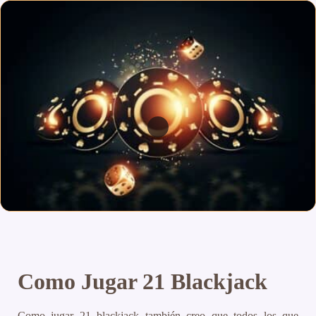
Como Jugar 21 Blackjack
Como jugar 21 blackjack también creo que todos los que