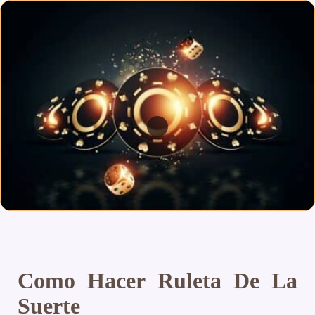
Como Hacer Ruleta De La
Suerte