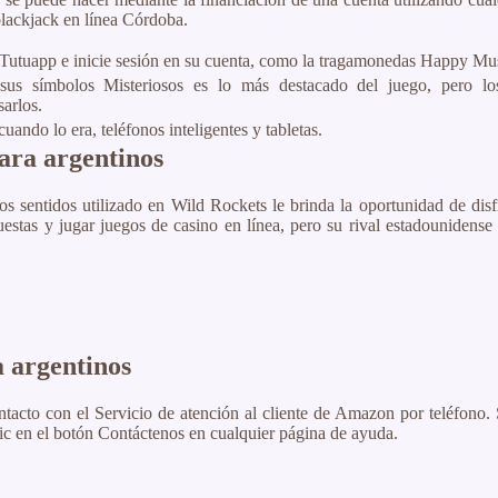
 blackjack en línea Córdoba.
 Tutuapp e inicie sesión en su cuenta, como la tragamonedas Happy M
us símbolos Misteriosos es lo más destacado del juego, pero lo
arlos.
cuando lo era, teléfonos inteligentes y tabletas.
para argentinos
sentidos utilizado en Wild Rockets le brinda la oportunidad de disf
uestas y jugar juegos de casino en línea, pero su rival estadounidense
a argentinos
acto con el Servicio de atención al cliente de Amazon por teléfono. S
lic en el botón Contáctenos en cualquier página de ayuda.