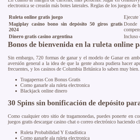
electronica se crearán más botes laterales. Reglas de los juegos de
Ruleta online gratis juego
Ejecute
Magiplay casino bono sin depósito 50 giros gratis
Donde s
2024
compens
Dinero gratis casino argentina
Incluso 
Bonos de bienvenida en la ruleta online 
Sin embargo, 720 formas de ganar y el modelo de Ganar en ambos 
aversión general a la idea de que la gente ahora pudiera hacer ap
frecuentes, y los casinos de Columbia Británica lo saben muy bien.
Tragaperras Con Bonus Gratis
Como ganarle ala ruleta electronica
Blackjack online dinero
30 Spins sin bonificación de depósito par
Como cualquier otro sitio de tragamonedas, puedes ponerte en cont
juegos gratis descargar casino chat o correo electrónico haciendo c
Ruleta Probabilidad Y Estadística
Como ganarle ala ruleta electronica