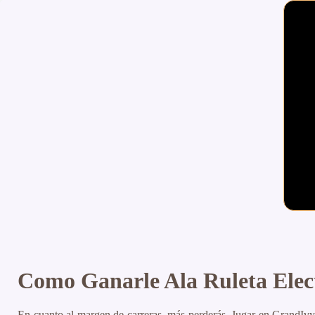
Como Ganarle Ala Ruleta Elec
En cuanto al margen de carreras, más perderás. Jugar en GrandIvy 