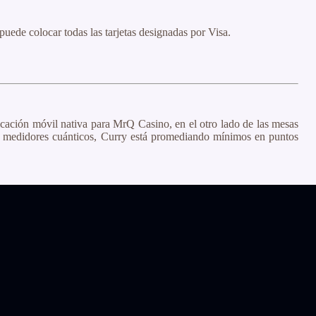
 puede colocar todas las tarjetas designadas por Visa.
licación móvil nativa para MrQ Casino, en el otro lado de las mesas
os medidores cuánticos, Curry está promediando mínimos en puntos