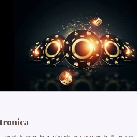
tronica
se puede hacer mediante la financiación de una cuenta utilizando cualq